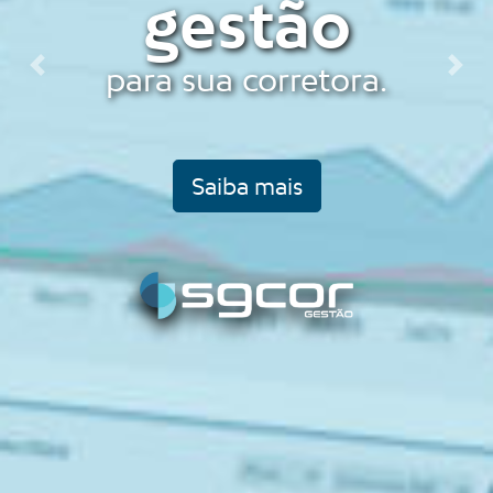
gestão
para sua corretora.
Previous
Nex
Saiba mais