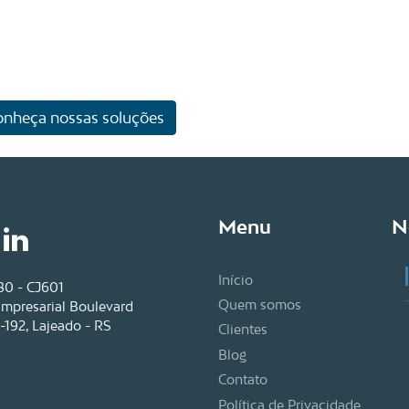
onheça nossas soluções
Menu
N
Início
80 - CJ601
Quem somos
Empresarial Boulevard
-192, Lajeado - RS
Clientes
Blog
Contato
Política de Privacidade